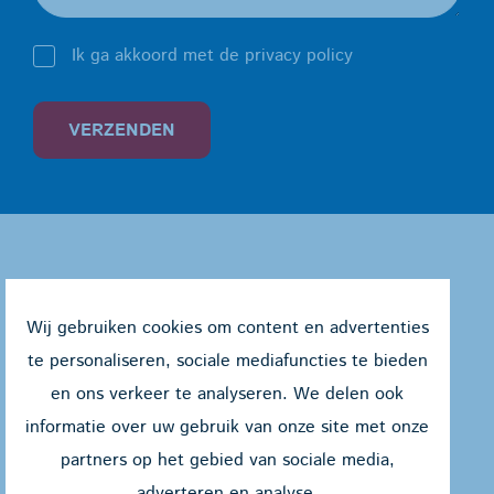
Ik ga akkoord met de privacy policy
VERZENDEN
Wij gebruiken cookies om content en advertenties
te personaliseren, sociale mediafuncties te bieden
en ons verkeer te analyseren. We delen ook
Jules Peurquaetstraat 27
informatie over uw gebruik van onze site met onze
8400 Oostende
partners op het gebied van sociale media,
adverteren en analyse.