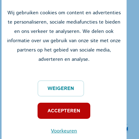
Wij gebruiken cookies om content en advertenties
te personaliseren, sociale mediafuncties te bieden
en ons verkeer te analyseren. We delen ook
Jules Peurquaetstraat 27
informatie over uw gebruik van onze site met onze
8400 Oostende
partners op het gebied van sociale media,
adverteren en analyse.
059 55 60 87
info@wsfz.be
Privacy policy
WEIGEREN
Partners
ACCEPTEREN
Voorkeuren