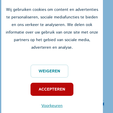
Wij gebruiken cookies om content en advertenties
te personaliseren, sociale mediafuncties te bieden
en ons verkeer te analyseren. We delen ook
Jules Peurquaetstraat 27
informatie over uw gebruik van onze site met onze
8400 Oostende
partners op het gebied van sociale media,
adverteren en analyse.
059 55 60 87
info@wsfz.be
Privacy policy
WEIGEREN
Partners
ACCEPTEREN
Voorkeuren